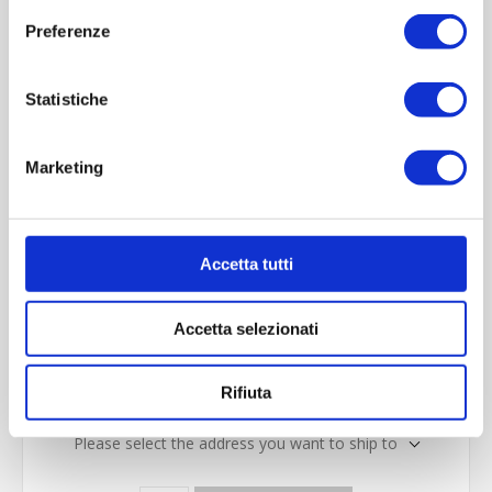
Preferenze
Imboccatura:T.vite pp31,5o
Capacità (ml):500
Peso (gr):450
Statistiche
Diametro (mm):63
Altezza (mm):233
Marketing
Larghezza (mm):78
Quantità per imballo (ordine minimo 1 collo):1200
Accetta tutti
Cod.:
BOR042
Accetta selezionati
Colori disponibili
*
Rifiuta
Please select the address you want to ship to