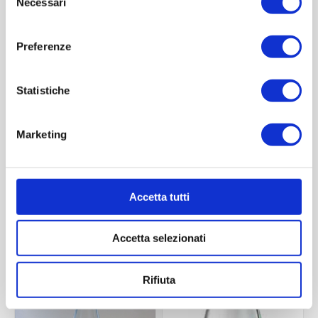
Necessari
del
consenso
Preferenze
Statistiche
Marketing
Bibita 275 ml
Bibita 330 ml
Contattaci
Contattaci
Accetta tutti
Accetta selezionati
ACQUISTA
ACQUISTA
Rifiuta