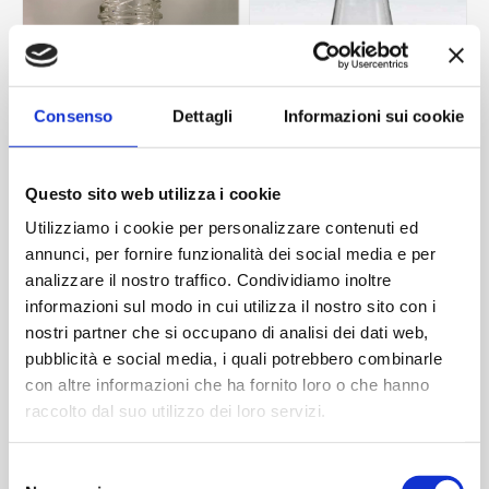
Consenso
Dettagli
Informazioni sui cookie
Questo sito web utilizza i cookie
Utilizziamo i cookie per personalizzare contenuti ed
annunci, per fornire funzionalità dei social media e per
Succo 125 ml
Bitter 100 ml
analizzare il nostro traffico. Condividiamo inoltre
Contattaci
Contattaci
informazioni sul modo in cui utilizza il nostro sito con i
nostri partner che si occupano di analisi dei dati web,
pubblicità e social media, i quali potrebbero combinarle
con altre informazioni che ha fornito loro o che hanno
ACQUISTA
ACQUISTA
raccolto dal suo utilizzo dei loro servizi.
Selezione