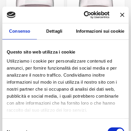
Consenso
Dettagli
Informazioni sui cookie
Questo sito web utilizza i cookie
Utilizziamo i cookie per personalizzare contenuti ed
annunci, per fornire funzionalità dei social media e per
New kalix cal Burgundy
New sara cal Burgundy
B12K
B12K
analizzare il nostro traffico. Condividiamo inoltre
Contattaci
Contattaci
informazioni sul modo in cui utilizza il nostro sito con i
nostri partner che si occupano di analisi dei dati web,
pubblicità e social media, i quali potrebbero combinarle
con altre informazioni che ha fornito loro o che hanno
ACQUISTA
ACQUISTA
raccolto dal suo utilizzo dei loro servizi.
Selezione