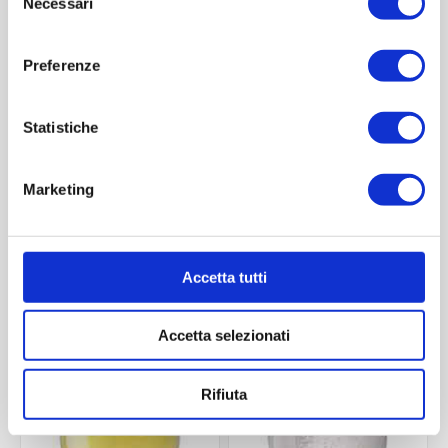
Necessari
del
consenso
Preferenze
Statistiche
Marketing
New kalix cal Flute B12K
New kalix cal goblet
B12K
Contattaci
Contattaci
Accetta tutti
Accetta selezionati
ACQUISTA
ACQUISTA
Rifiuta