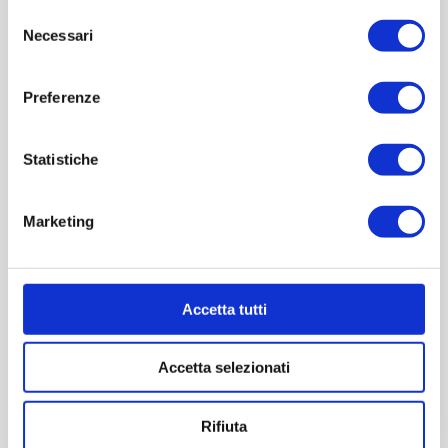
Selezione
(12pz)
Necessari
del
consenso
Preferenze
€8,00
Statistiche
Imboccatura:T.cetie
Capacità (ml):1500
Peso (gr):675
Marketing
Diametro (mm):98
Altezza (mm):346
Larghezza (mm):0
Accetta tutti
Quantità per imballo (ordine minimo 1 collo):12
Accetta selezionati
Cod.:
VCP008P
Rifiuta
Colore
*