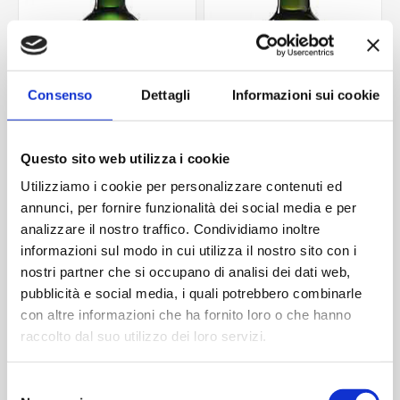
Consenso
Dettagli
Informazioni sui cookie
Questo sito web utilizza i cookie
Utilizziamo i cookie per personalizzare contenuti ed
annunci, per fornire funzionalità dei social media e per
BORD.STD LEGGERA 750
Bordolese Class 1500 ts
ml
analizzare il nostro traffico. Condividiamo inoltre
Contattaci
Contattaci
informazioni sul modo in cui utilizza il nostro sito con i
nostri partner che si occupano di analisi dei dati web,
pubblicità e social media, i quali potrebbero combinarle
con altre informazioni che ha fornito loro o che hanno
ACQUISTA
ACQUISTA
raccolto dal suo utilizzo dei loro servizi.
Selezione