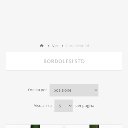
Vini
Bordolesi std
BORDOLESI STD
Ordina per
Visualizza
per pagina