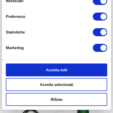
Necessari
del
consenso
Preferenze
Statistiche
Marketing
Bordolese 375ml ts
BORDOLESE STD 750 ml
Contattaci
Contattaci
Accetta tutti
Accetta selezionati
ACQUISTA
ACQUISTA
Rifiuta