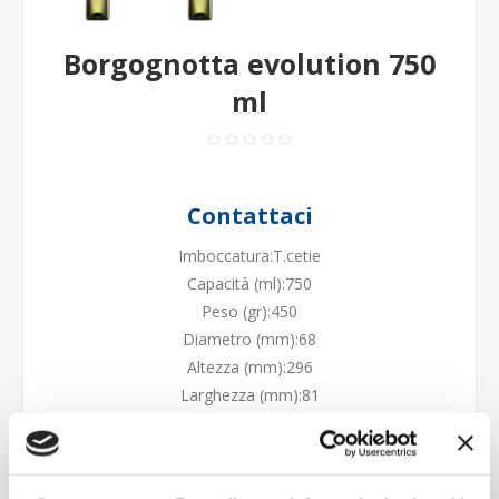
Borgognotta evolution 750
ml
Contattaci
Imboccatura:T.cetie
Capacità (ml):750
Peso (gr):450
Diametro (mm):68
Altezza (mm):296
Larghezza (mm):81
Quantità per imballo (ordine minimo 1 collo):1164
Cod.:
VTR382