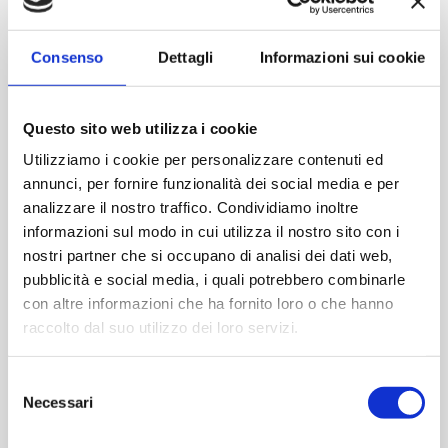
Contattaci
Consenso
Dettagli
Informazioni sui cookie
Imboccatura:T.vite pp38
Capacità (ml):1000
Questo sito web utilizza i cookie
Peso (gr):0
Diametro (mm):0
Utilizziamo i cookie per personalizzare contenuti ed
annunci, per fornire funzionalità dei social media e per
Altezza (mm):0
analizzare il nostro traffico. Condividiamo inoltre
Larghezza (mm):0
informazioni sul modo in cui utilizza il nostro sito con i
Quantità per imballo (ordine minimo 1 collo):0
nostri partner che si occupano di analisi dei dati web,
pubblicità e social media, i quali potrebbero combinarle
Cod.:
PLA108
con altre informazioni che ha fornito loro o che hanno
raccolto dal suo utilizzo dei loro servizi.
Please select the address you want to ship to
Selezione
Necessari
del
ACQUISTA
consenso