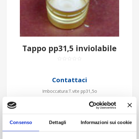
Tappo pp31,5 inviolabile
Contattaci
Imboccatura:T.vite pp31,5o
Capacità (ml):0
Peso (gr):0
Diametro (mm):0
Altezza (mm):0
Consenso
Dettagli
Informazioni sui cookie
Larghezza (mm):0
Quantità per imballo (ordine minimo 1 collo):2000