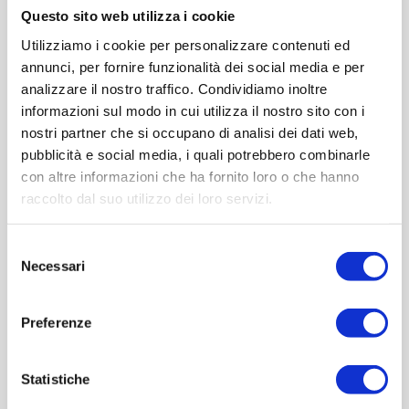
Questo sito web utilizza i cookie
Utilizziamo i cookie per personalizzare contenuti ed
Cod.:
FAT004
annunci, per fornire funzionalità dei social media e per
analizzare il nostro traffico. Condividiamo inoltre
Please select the address you want to ship to
informazioni sul modo in cui utilizza il nostro sito con i
nostri partner che si occupano di analisi dei dati web,
pubblicità e social media, i quali potrebbero combinarle
ACQUISTA
con altre informazioni che ha fornito loro o che hanno
raccolto dal suo utilizzo dei loro servizi.
Selezione
Necessari
del
consenso
Preferenze
Statistiche