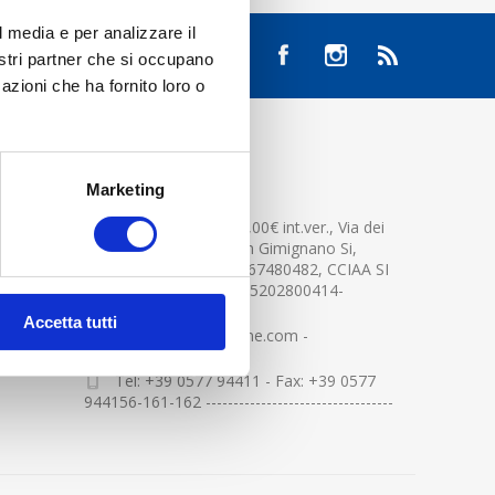
l media e per analizzare il
nostri partner che si occupano
azioni che ha fornito loro o
CONTATTACI
Marketing
Cap.soc. 2.500.000,00€ int.ver., Via dei
platani n. 15, 53037 San Gimignano Si,
Part.IVA e Cod.Fisc.04367480482, CCIAA SI
n.94391 , MOCA=IT0905202800414-
Accetta tutti
info@centerglassline.com -
Tel: +39 0577 94411 - Fax: +39 0577
944156-161-162 ----------------------------------