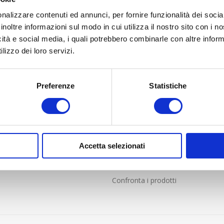
nalizzare contenuti ed annunci, per fornire funzionalità dei socia
inoltre informazioni sul modo in cui utilizza il nostro sito con i 
icità e social media, i quali potrebbero combinarle con altre inform
lizzo dei loro servizi.
LIENTI
PROFILO
Preferenze
Statistiche
nde frequenti
Profilo
i Vendita online solo per Italia
Indirizzi
e resi
Ordini
Accetta selezionati
Carrello
Lista dei desideri
Confronta i prodotti