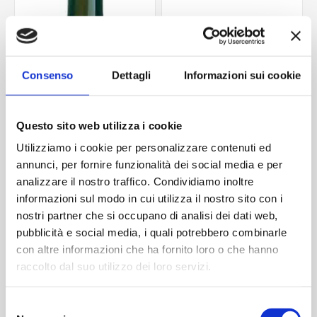
Consenso
Dettagli
Informazioni sui cookie
Questo sito web utilizza i cookie
Utilizziamo i cookie per personalizzare contenuti ed
annunci, per fornire funzionalità dei social media e per
Gotica 250 ml
Primula 500 ml
analizzare il nostro traffico. Condividiamo inoltre
Contattaci
Contattaci
informazioni sul modo in cui utilizza il nostro sito con i
nostri partner che si occupano di analisi dei dati web,
pubblicità e social media, i quali potrebbero combinarle
con altre informazioni che ha fornito loro o che hanno
ACQUISTA
ACQUISTA
raccolto dal suo utilizzo dei loro servizi.
Selezione