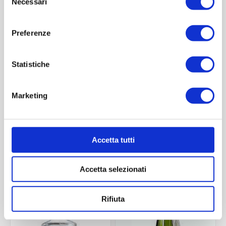
Necessari
del
consenso
Preferenze
Statistiche
Marketing
Quadra lerici 250 ml
Rustica 250 ml
Contattaci
Contattaci
Accetta tutti
Accetta selezionati
ACQUISTA
ACQUISTA
Rifiuta