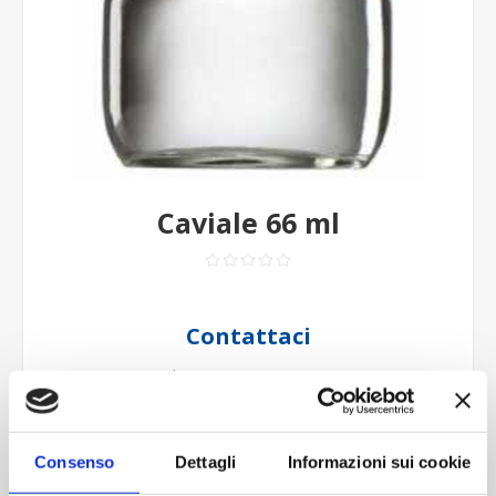
Caviale 66 ml
Contattaci
Imboccatura:Caps.twist 66
Capacità (ml):100
Peso (gr):95
Diametro (mm):62
Consenso
Dettagli
Informazioni sui cookie
Altezza (mm):55