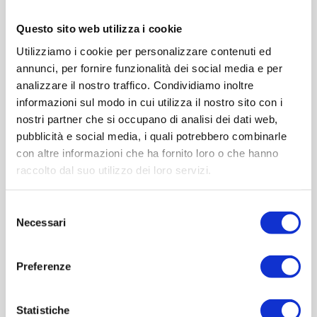
Larghezza (mm):0
Questo sito web utilizza i cookie
Quantità per imballo (ordine minimo 1 collo):5508
Utilizziamo i cookie per personalizzare contenuti ed
annunci, per fornire funzionalità dei social media e per
Cod.:
TGL008
analizzare il nostro traffico. Condividiamo inoltre
informazioni sul modo in cui utilizza il nostro sito con i
Please select the address you want to ship to
nostri partner che si occupano di analisi dei dati web,
pubblicità e social media, i quali potrebbero combinarle
con altre informazioni che ha fornito loro o che hanno
ACQUISTA
raccolto dal suo utilizzo dei loro servizi.
Selezione
Necessari
del
consenso
Preferenze
Statistiche