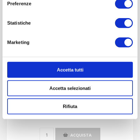
Preferenze
Contattaci
Statistiche
Imboccatura:T.vite pp35
Capacità (ml):3000
Marketing
Peso (gr):1250
Diametro (mm):0
Altezza (mm):293
Accetta tutti
Larghezza (mm):154
Quantità per imballo (ordine minimo 1 collo):308
Accetta selezionati
Cod.:
CEN200
Rifiuta
Please select the address you want to ship to
ACQUISTA