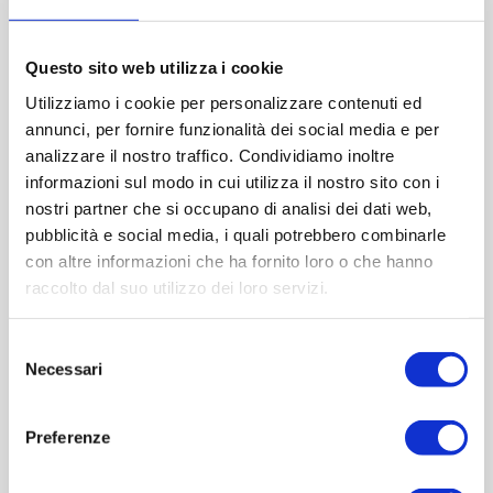
Diametro (mm):0
Altezza (mm):349
Larghezza (mm):107
Questo sito web utilizza i cookie
Quantità per imballo (ordine minimo 1 collo):630
Utilizziamo i cookie per personalizzare contenuti ed
annunci, per fornire funzionalità dei social media e per
analizzare il nostro traffico. Condividiamo inoltre
Cod.:
VCP159
informazioni sul modo in cui utilizza il nostro sito con i
nostri partner che si occupano di analisi dei dati web,
Please select the address you want to ship to
pubblicità e social media, i quali potrebbero combinarle
con altre informazioni che ha fornito loro o che hanno
raccolto dal suo utilizzo dei loro servizi.
ACQUISTA
Selezione
Necessari
del
consenso
Preferenze