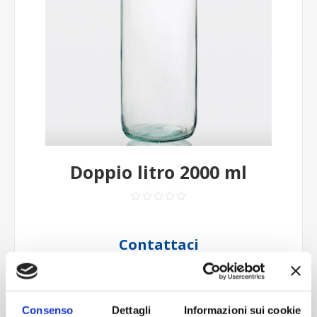
Doppio litro 2000 ml
Contattaci
Imboccatura:T.vite pp31,5a
Capacità (ml):2000
Peso (gr):690
Consenso
Dettagli
Informazioni sui cookie