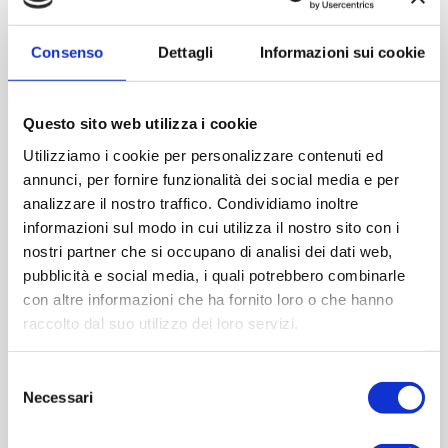
Contattaci
Consenso
Dettagli
Informazioni sui cookie
Imboccatura:T.vite pp31,5
Capacità (ml):100
Questo sito web utilizza i cookie
Peso (gr):120
Utilizziamo i cookie per personalizzare contenuti ed
Diametro (mm):43
annunci, per fornire funzionalità dei social media e per
Altezza (mm):141
analizzare il nostro traffico. Condividiamo inoltre
Quantità per imballo :4188
informazioni sul modo in cui utilizza il nostro sito con i
nostri partner che si occupano di analisi dei dati web,
Cod.:
RUB219
pubblicità e social media, i quali potrebbero combinarle
con altre informazioni che ha fornito loro o che hanno
raccolto dal suo utilizzo dei loro servizi.
Please select the address you want to ship to
Selezione
ACQUISTA
Necessari
del
consenso