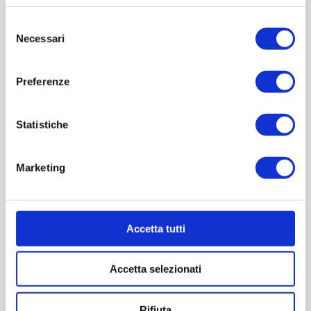
Selezione
Necessari
del
consenso
€17,00
Preferenze
Imboccatura:T.vite pp31,5o
Capacità (ml):250
Statistiche
Peso (gr):250
Diametro (mm):0
Altezza (mm):231
Marketing
Larghezza (mm):48
Quantità per imballo (ordine minimo 1 collo):40
Accetta tutti
Cod.:
YOU011P
Accetta selezionati
Colore
*
Rifiuta