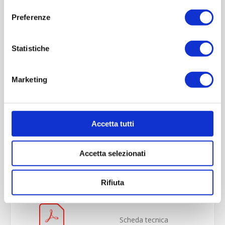
consenso
Preferenze
Statistiche
Marketing
Accetta tutti
OVERVIEW
Accetta selezionati
REVIEWS
CONTACT US
Rifiuta
Scheda tecnica