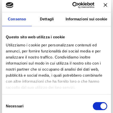
Contattaci
Consenso
Dettagli
Informazioni sui cookie
Imboccatura:T.vite pp24
Capacità (ml):100
Questo sito web utilizza i cookie
Peso (gr):100
Diametro (mm):0
Utilizziamo i cookie per personalizzare contenuti ed
annunci, per fornire funzionalità dei social media e per
Altezza (mm):140
analizzare il nostro traffico. Condividiamo inoltre
Larghezza (mm):42
informazioni sul modo in cui utilizza il nostro sito con i
Quantità per imballo (ordine minimo 1 collo):4800
nostri partner che si occupano di analisi dei dati web,
pubblicità e social media, i quali potrebbero combinarle
Cod.:
BIO203
con altre informazioni che ha fornito loro o che hanno
raccolto dal suo utilizzo dei loro servizi.
Please select the address you want to ship to
Selezione
Necessari
del
ACQUISTA