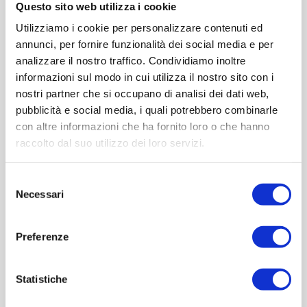
Questo sito web utilizza i cookie
Utilizziamo i cookie per personalizzare contenuti ed
annunci, per fornire funzionalità dei social media e per
analizzare il nostro traffico. Condividiamo inoltre
informazioni sul modo in cui utilizza il nostro sito con i
nostri partner che si occupano di analisi dei dati web,
pubblicità e social media, i quali potrebbero combinarle
Esagonale 280 ml
con altre informazioni che ha fornito loro o che hanno
raccolto dal suo utilizzo dei loro servizi.
Selezione
Contattaci
Necessari
del
consenso
Imboccatura:Caps.twist 63
Preferenze
Capacità (ml):280
Peso (gr):195
Diametro (mm):66
Statistiche
Altezza (mm):100
Larghezza (mm):0