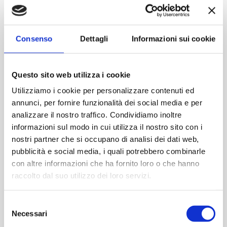
Consenso
Dettagli
Informazioni sui cookie
Questo sito web utilizza i cookie
Utilizziamo i cookie per personalizzare contenuti ed
annunci, per fornire funzionalità dei social media e per
analizzare il nostro traffico. Condividiamo inoltre
Tascabile 200 ml
Tascabile 100 ml
informazioni sul modo in cui utilizza il nostro sito con i
nostri partner che si occupano di analisi dei dati web,
Contattaci
Contattaci
pubblicità e social media, i quali potrebbero combinarle
con altre informazioni che ha fornito loro o che hanno
raccolto dal suo utilizzo dei loro servizi.
ACQUISTA
ACQUISTA
Selezione
Necessari
del