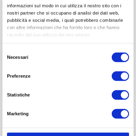
informazioni sul modo in cui utilizza il nostro sito con i
nostri partner che si occupano di analisi dei dati web,
pubblicità e social media, i quali potrebbero combinarle
con altre informazioni che ha fornito loro o che hanno
raccolto dal suo utilizzo dei loro servizi.
Griglia PLA73-08
Selezione
Necessari
del
consenso
Contattaci
Preferenze
Cod.:
OMP013
Statistiche
Please select the address you want to ship to
Marketing
ACQUISTA