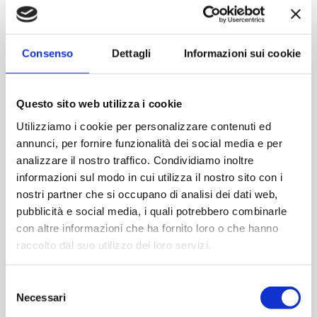
Contattaci
Consenso
Dettagli
Informazioni sui cookie
Imboccatura:Caps.twist 70
Capacità (ml):720
Questo sito web utilizza i cookie
Peso (gr):355
Diametro (mm):77
Utilizziamo i cookie per personalizzare contenuti ed
annunci, per fornire funzionalità dei social media e per
Altezza (mm):195
analizzare il nostro traffico. Condividiamo inoltre
Larghezza (mm):55
informazioni sul modo in cui utilizza il nostro sito con i
quantita pallet:1218
nostri partner che si occupano di analisi dei dati web,
pubblicità e social media, i quali potrebbero combinarle
Cod.:
VII23149
con altre informazioni che ha fornito loro o che hanno
raccolto dal suo utilizzo dei loro servizi.
Please select the address you want to ship to
Selezione
Necessari
del
ACQUISTA