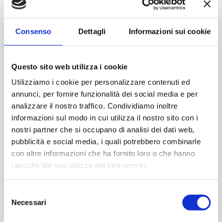
Contattaci
Consenso
Dettagli
Informazioni sui cookie
Imboccatura:To 33
Capacità (ml):125
Questo sito web utilizza i cookie
Peso (gr):135
Utilizziamo i cookie per personalizzare contenuti ed
Diametro (mm):40
annunci, per fornire funzionalità dei social media e per
Altezza (mm):125
analizzare il nostro traffico. Condividiamo inoltre
Quantità per imballo (ordine minimo 1 collo):4704
informazioni sul modo in cui utilizza il nostro sito con i
nostri partner che si occupano di analisi dei dati web,
pubblicità e social media, i quali potrebbero combinarle
Cod.:
RUB362
con altre informazioni che ha fornito loro o che hanno
raccolto dal suo utilizzo dei loro servizi.
Please select the address you want to ship to
Selezione
ACQUISTA
Necessari
del
consenso