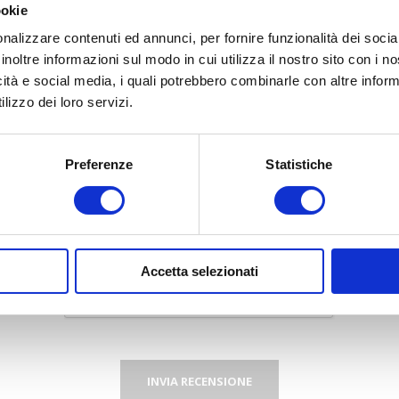
ookie
 recensione:
nalizzare contenuti ed annunci, per fornire funzionalità dei socia
inoltre informazioni sul modo in cui utilizza il nostro sito con i 
icità e social media, i quali potrebbero combinarle con altre inform
lizzo dei loro servizi.
Preferenze
Statistiche
Valutazione:
Pessimo
Eccellente
Accetta selezionati
INVIA RECENSIONE