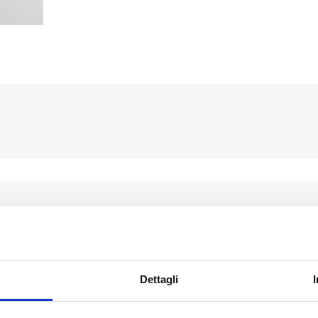
Solo gli utenti registrati possono scrivere recensioni
Dettagli
a recensione: