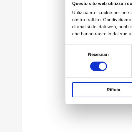
Questo sito web utilizza i c
Testo della
Utilizziamo i cookie per perso
nostro traffico. Condividiamo 
di analisi dei dati web, pubbl
che hanno raccolto dal suo uti
Selezione
Necessari
del
consenso
Rifiuta