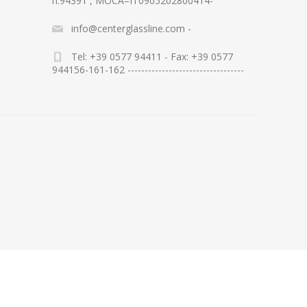
n.94391 , MOCA=IT0905202800414-
info@centerglassline.com -
Tel: +39 0577 94411 - Fax: +39 0577
944156-161-162 ----------------------------------