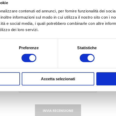
ookie
 recensione:
nalizzare contenuti ed annunci, per fornire funzionalità dei socia
inoltre informazioni sul modo in cui utilizza il nostro sito con i 
icità e social media, i quali potrebbero combinarle con altre inform
lizzo dei loro servizi.
Preferenze
Statistiche
Valutazione:
Pessimo
Eccellente
Accetta selezionati
INVIA RECENSIONE