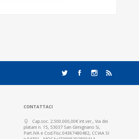
CONTATTACI
Cap.soc. 2.500.000,00€ int.ver., Via dei
platani n. 15, 53037 San Gimignano Si,
Part.IVA e Cod.Fisc.04367480482, CCIAA SI
n.94391 , MOCA=IT0905202800414-