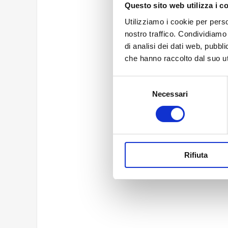
Questo sito web utilizza i c
Testo della
Utilizziamo i cookie per perso
nostro traffico. Condividiamo 
di analisi dei dati web, pubbl
che hanno raccolto dal suo uti
Selezione
Necessari
del
consenso
Rifiuta