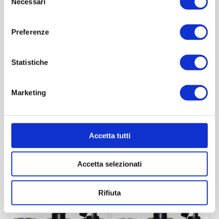
Necessari
del
consenso
Preferenze
Statistiche
Marketing
Lattina Cilindrica Bassa
Lattina Cilindrica Alta
500ml
500ml
Contattaci
Contattaci
Accetta tutti
Accetta selezionati
ACQUISTA
ACQUISTA
Rifiuta