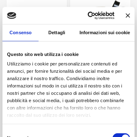
Consenso
Dettagli
Informazioni sui cookie
Questo sito web utilizza i cookie
Utilizziamo i cookie per personalizzare contenuti ed
annunci, per fornire funzionalità dei social media e per
Lattina Cilindrica 100ml
Lattina Cilindrica 250ml
analizzare il nostro traffico. Condividiamo inoltre
Contattaci
Contattaci
informazioni sul modo in cui utilizza il nostro sito con i
nostri partner che si occupano di analisi dei dati web,
pubblicità e social media, i quali potrebbero combinarle
con altre informazioni che ha fornito loro o che hanno
ACQUISTA
ACQUISTA
raccolto dal suo utilizzo dei loro servizi.
Selezione