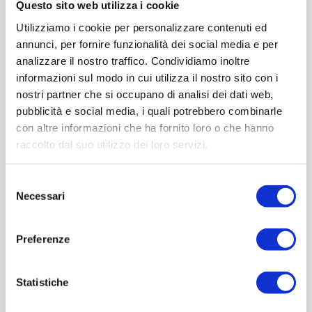
Questo sito web utilizza i cookie
Utilizziamo i cookie per personalizzare contenuti ed
Cod.:
ETR854
annunci, per fornire funzionalità dei social media e per
analizzare il nostro traffico. Condividiamo inoltre
Please select the address you want to ship to
informazioni sul modo in cui utilizza il nostro sito con i
nostri partner che si occupano di analisi dei dati web,
ACQUISTA
pubblicità e social media, i quali potrebbero combinarle
con altre informazioni che ha fornito loro o che hanno
raccolto dal suo utilizzo dei loro servizi.
Selezione
Necessari
del
consenso
Preferenze
Statistiche
OVERVIEW