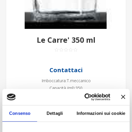
Le Carre' 350 ml
Contattaci
Imboccatura:T.meccanico
Capacità (ml):350
Peso (gr):330
Diametro (mm):87
Altezza (mm):94
Consenso
Dettagli
Informazioni sui cookie
Larghezza (mm):0
Quantità per imballo (ordine minimo 1 collo):2016