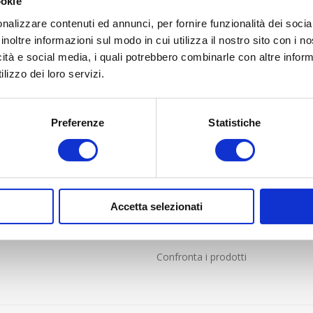
ookie
nalizzare contenuti ed annunci, per fornire funzionalità dei socia
inoltre informazioni sul modo in cui utilizza il nostro sito con i 
icità e social media, i quali potrebbero combinarle con altre inform
lizzo dei loro servizi.
LIENTI
PROFILO
Preferenze
Statistiche
nde frequenti
Profilo
i Vendita online solo per Italia
Indirizzi
e resi
Ordini
Accetta selezionati
Carrello
Lista dei desideri
Confronta i prodotti