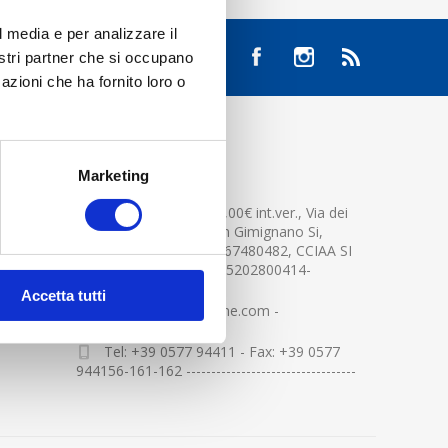
l media e per analizzare il
nostri partner che si occupano
azioni che ha fornito loro o
CONTATTACI
Marketing
Cap.soc. 2.500.000,00€ int.ver., Via dei
platani n. 15, 53037 San Gimignano Si,
Part.IVA e Cod.Fisc.04367480482, CCIAA SI
n.94391 , MOCA=IT0905202800414-
Accetta tutti
info@centerglassline.com -
Tel: +39 0577 94411 - Fax: +39 0577
944156-161-162 ----------------------------------