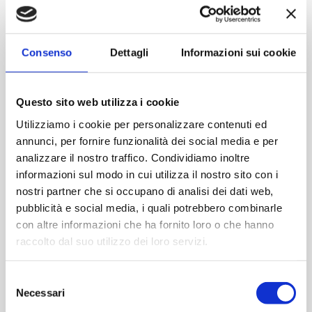
Contattaci
Consenso
Dettagli
Informazioni sui cookie
Imboccatura:T.vite pp31,5o
Capacità (ml):500
Questo sito web utilizza i cookie
Peso (gr):390
Diametro (mm):56
Utilizziamo i cookie per personalizzare contenuti ed
annunci, per fornire funzionalità dei social media e per
Altezza (mm):262
analizzare il nostro traffico. Condividiamo inoltre
Larghezza (mm):73
informazioni sul modo in cui utilizza il nostro sito con i
Quantità per imballo (ordine minimo 1 collo):1480
nostri partner che si occupano di analisi dei dati web,
pubblicità e social media, i quali potrebbero combinarle
Cod.:
CEN031
con altre informazioni che ha fornito loro o che hanno
raccolto dal suo utilizzo dei loro servizi.
Please select the address you want to ship to
Selezione
Necessari
del
ACQUISTA