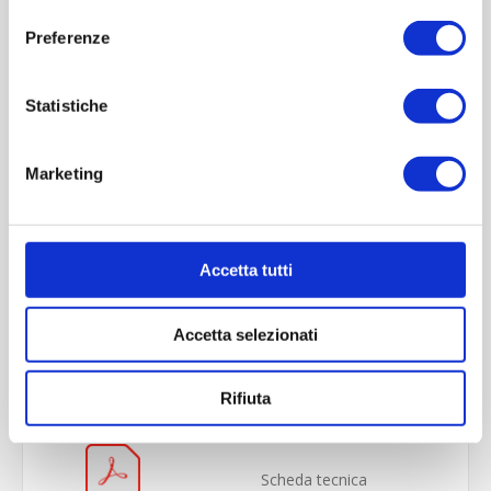
consenso
Preferenze
Statistiche
Marketing
Accetta tutti
OVERVIEW
Accetta selezionati
REVIEWS
CONTACT US
Rifiuta
Scheda tecnica