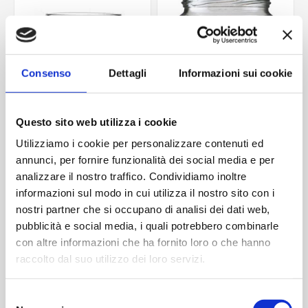
Consenso
Dettagli
Informazioni sui cookie
Questo sito web utilizza i cookie
Utilizziamo i cookie per personalizzare contenuti ed
annunci, per fornire funzionalità dei social media e per
Miele cellette 314 ml
Miele cellette 770 ml
analizzare il nostro traffico. Condividiamo inoltre
Contattaci
Contattaci
informazioni sul modo in cui utilizza il nostro sito con i
nostri partner che si occupano di analisi dei dati web,
pubblicità e social media, i quali potrebbero combinarle
con altre informazioni che ha fornito loro o che hanno
ACQUISTA
ACQUISTA
raccolto dal suo utilizzo dei loro servizi.
Selezione