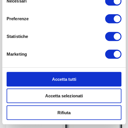
Necessari
del
consenso
Preferenze
Statistiche
Marketing
Miele Cellette 390 ml
Miele 286 ml TO 66D
Contattaci
Contattaci
Accetta tutti
Accetta selezionati
ACQUISTA
ACQUISTA
Rifiuta