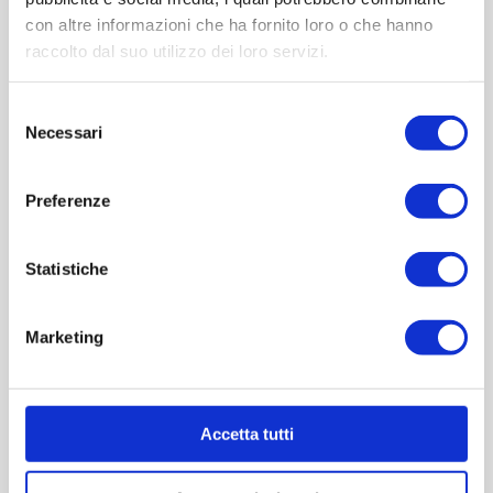
con altre informazioni che ha fornito loro o che hanno
raccolto dal suo utilizzo dei loro servizi.
Contattaci
Selezione
Cod.:
WEC064
Necessari
del
consenso
Please select the address you want to ship to
Preferenze
ACQUISTA
Statistiche
Marketing
Accetta tutti