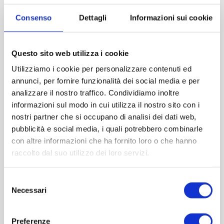
Imboccatura:T.vite pp18
Consenso
Dettagli
Informazioni sui cookie
Capacità (ml):12
Peso (gr):20
Diametro (mm):0
Questo sito web utilizza i cookie
Altezza (mm):48
Utilizziamo i cookie per personalizzare contenuti ed
Larghezza (mm):24
annunci, per fornire funzionalità dei social media e per
Quantità per imballo (ordine minimo 1 collo):13000
analizzare il nostro traffico. Condividiamo inoltre
informazioni sul modo in cui utilizza il nostro sito con i
nostri partner che si occupano di analisi dei dati web,
Cod.:
ZIG502
pubblicità e social media, i quali potrebbero combinarle
con altre informazioni che ha fornito loro o che hanno
Please select the address you want to ship to
raccolto dal suo utilizzo dei loro servizi.
ACQUISTA
Selezione
Necessari
del
consenso
Preferenze