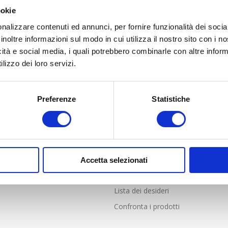
ookie
nalizzare contenuti ed annunci, per fornire funzionalità dei socia
inoltre informazioni sul modo in cui utilizza il nostro sito con i 
icità e social media, i quali potrebbero combinarle con altre inform
lizzo dei loro servizi.
Preferenze
Statistiche
LIENTI
PROFILO
nde frequenti
Profilo
i Vendita online solo per Italia
Indirizzi
e resi
Ordini
Accetta selezionati
Carrello
Lista dei desideri
Confronta i prodotti