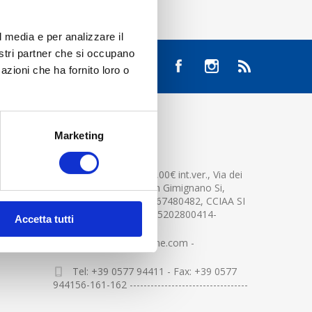
l media e per analizzare il
nostri partner che si occupano
azioni che ha fornito loro o
Marketing
CONTATTACI
Cap.soc. 2.500.000,00€ int.ver., Via dei
platani n. 15, 53037 San Gimignano Si,
Part.IVA e Cod.Fisc.04367480482, CCIAA SI
n.94391 , MOCA=IT0905202800414-
Accetta tutti
info@centerglassline.com -
Tel: +39 0577 94411 - Fax: +39 0577
944156-161-162 ----------------------------------