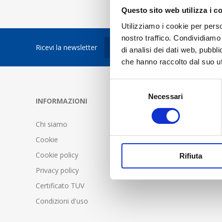
Questo sito web utilizza i c
Utilizziamo i cookie per perso
nostro traffico. Condividiamo 
Ricevi la newsletter
di analisi dei dati web, pubbl
che hanno raccolto dal suo uti
Selezione
Necessari
del
INFORMAZIONI
SERVIZIO C
consenso
Chi siamo
FAQ - Doma
Cookie
Condizioni d
Cookie policy
Spedizione 
Rifiuta
Privacy policy
Certificato TUV
Condizioni d'uso