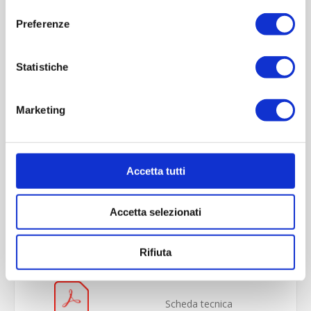
consenso
Preferenze
Statistiche
Marketing
Accetta tutti
OVERVIEW
Accetta selezionati
REVIEWS
CONTACT US
Rifiuta
Scheda tecnica