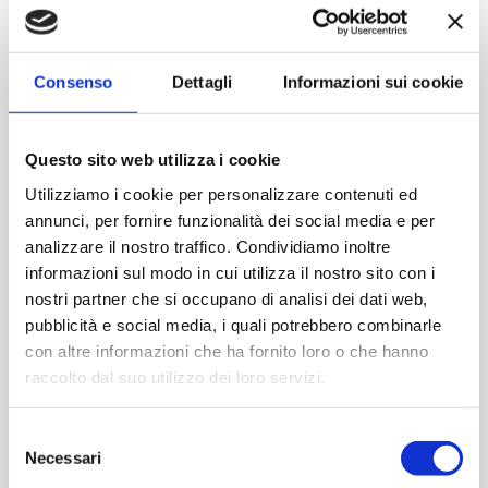
Contattaci
Consenso
Dettagli
Informazioni sui cookie
Imboccatura:Caps.twist 82
Capacità (ml):580
Questo sito web utilizza i cookie
Peso (gr):270
Diametro (mm):100
Utilizziamo i cookie per personalizzare contenuti ed
annunci, per fornire funzionalità dei social media e per
Altezza (mm):120
analizzare il nostro traffico. Condividiamo inoltre
Larghezza (mm):0
informazioni sul modo in cui utilizza il nostro sito con i
Quantità per imballo (ordine minimo 1 collo):868
nostri partner che si occupano di analisi dei dati web,
pubblicità e social media, i quali potrebbero combinarle
Cod.:
SOT068A
con altre informazioni che ha fornito loro o che hanno
raccolto dal suo utilizzo dei loro servizi.
Please select the address you want to ship to
Selezione
Necessari
del
ACQUISTA