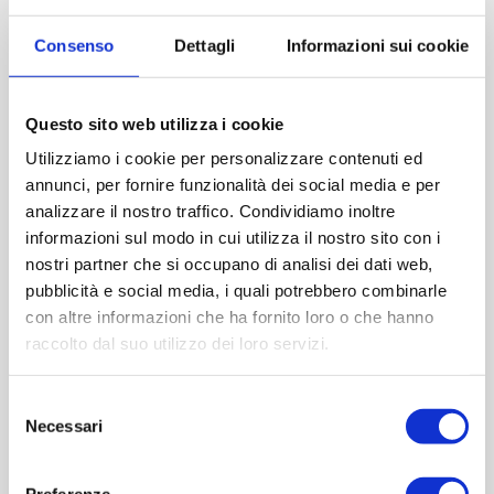
Imboccatura:T.vite pp18
Consenso
Dettagli
Informazioni sui cookie
Capacità (ml):50
Peso (gr):72
Diametro (mm):34
Questo sito web utilizza i cookie
Altezza (mm):120
Utilizziamo i cookie per personalizzare contenuti ed
Larghezza (mm):0
annunci, per fornire funzionalità dei social media e per
Quantità per imballo (ordine minimo 1 collo):9900
analizzare il nostro traffico. Condividiamo inoltre
informazioni sul modo in cui utilizza il nostro sito con i
nostri partner che si occupano di analisi dei dati web,
Cod.:
HUT105
pubblicità e social media, i quali potrebbero combinarle
con altre informazioni che ha fornito loro o che hanno
Please select the address you want to ship to
raccolto dal suo utilizzo dei loro servizi.
ACQUISTA
Selezione
Necessari
del
consenso
Preferenze