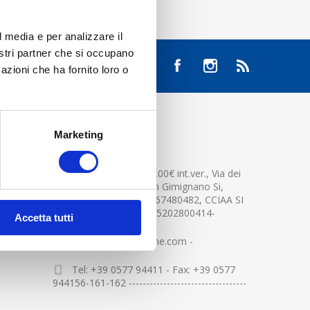
l media e per analizzare il
nostri partner che si occupano
azioni che ha fornito loro o
Marketing
CONTATTACI
Cap.soc. 2.500.000,00€ int.ver., Via dei
platani n. 15, 53037 San Gimignano Si,
Part.IVA e Cod.Fisc.04367480482, CCIAA SI
n.94391 , MOCA=IT0905202800414-
Accetta tutti
info@centerglassline.com -
Tel: +39 0577 94411 - Fax: +39 0577
944156-161-162 ----------------------------------