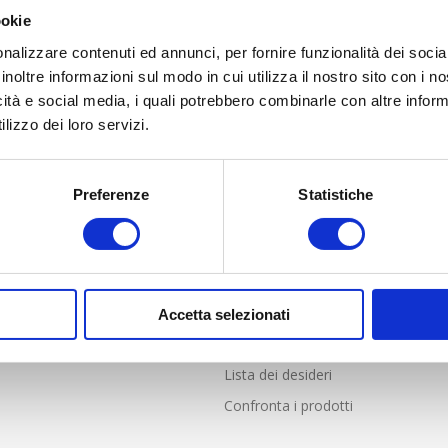
ookie
nalizzare contenuti ed annunci, per fornire funzionalità dei socia
inoltre informazioni sul modo in cui utilizza il nostro sito con i 
icità e social media, i quali potrebbero combinarle con altre inform
lizzo dei loro servizi.
Preferenze
Statistiche
LIENTI
PROFILO
nde frequenti
Profilo
i Vendita online solo per Italia
Indirizzi
e resi
Ordini
Accetta selezionati
Carrello
Lista dei desideri
Confronta i prodotti