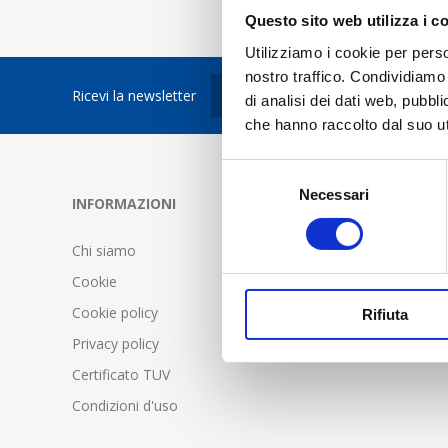
Questo sito web utilizza i c
Utilizziamo i cookie per perso
nostro traffico. Condividiamo 
Ricevi la newsletter
di analisi dei dati web, pubbl
che hanno raccolto dal suo uti
Selezione
Necessari
del
INFORMAZIONI
SERVIZIO C
consenso
Chi siamo
FAQ - Doma
Cookie
Condizioni d
Cookie policy
Spedizione 
Rifiuta
Privacy policy
Certificato TUV
Condizioni d'uso