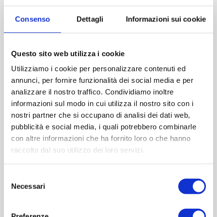
Imboccatura:T.guala
Consenso
Dettagli
Informazioni sui cookie
Capacità (ml):500
Peso (gr):430
Diametro (mm):0
Questo sito web utilizza i cookie
Altezza (mm):246
Utilizziamo i cookie per personalizzare contenuti ed
Larghezza (mm):58
annunci, per fornire funzionalità dei social media e per
Quantità per imballo (ordine minimo 1 collo):1700
analizzare il nostro traffico. Condividiamo inoltre
informazioni sul modo in cui utilizza il nostro sito con i
nostri partner che si occupano di analisi dei dati web,
Cod.:
ETU082
pubblicità e social media, i quali potrebbero combinarle
con altre informazioni che ha fornito loro o che hanno
Please select the address you want to ship to
raccolto dal suo utilizzo dei loro servizi.
ACQUISTA
Selezione
Necessari
del
consenso
Preferenze