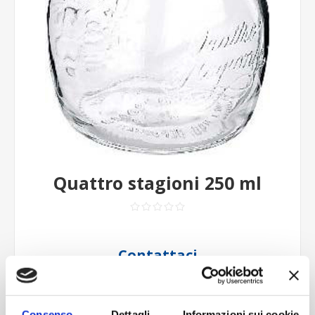
Quattro stagioni 250 ml
Contattaci
Imboccatura:Caps.H.Canning
Capacità (ml):250
Consenso
Dettagli
Informazioni sui cookie