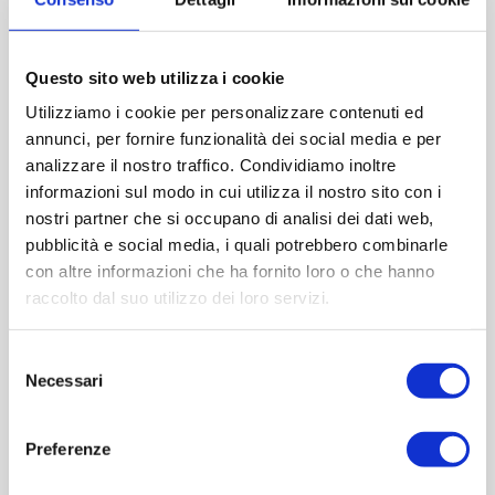
Peso (gr):0
Diametro (mm):86
Altezza (mm):93
Questo sito web utilizza i cookie
Larghezza (mm):0
Quantità per imballo (ordine minimo 1 collo):1386
Utilizziamo i cookie per personalizzare contenuti ed
annunci, per fornire funzionalità dei social media e per
analizzare il nostro traffico. Condividiamo inoltre
Cod.:
BOR350
informazioni sul modo in cui utilizza il nostro sito con i
nostri partner che si occupano di analisi dei dati web,
Please select the address you want to ship to
pubblicità e social media, i quali potrebbero combinarle
con altre informazioni che ha fornito loro o che hanno
raccolto dal suo utilizzo dei loro servizi.
ACQUISTA
Selezione
Necessari
del
consenso
Preferenze