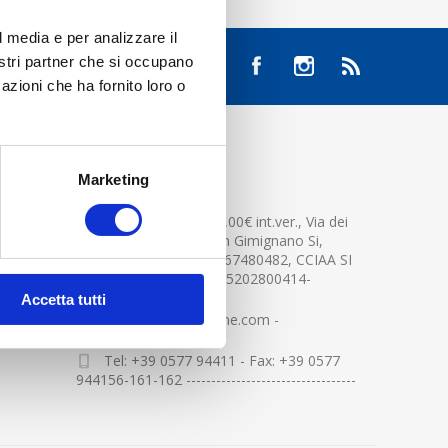
l media e per analizzare il
nostri partner che si occupano
azioni che ha fornito loro o
CONTATTACI
Marketing
Cap.soc. 2.500.000,00€ int.ver., Via dei
platani n. 15, 53037 San Gimignano Si,
Part.IVA e Cod.Fisc.04367480482, CCIAA SI
n.94391 , MOCA=IT0905202800414-
Accetta tutti
info@centerglassline.com -
Tel: +39 0577 94411 - Fax: +39 0577
944156-161-162 ----------------------------------