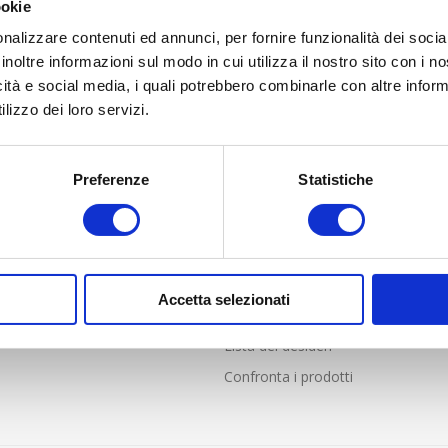
ookie
nalizzare contenuti ed annunci, per fornire funzionalità dei socia
inoltre informazioni sul modo in cui utilizza il nostro sito con i 
icità e social media, i quali potrebbero combinarle con altre inform
lizzo dei loro servizi.
LIENTI
PROFILO
Preferenze
Statistiche
nde frequenti
Profilo
i Vendita online solo per Italia
Indirizzi
e resi
Ordini
Accetta selezionati
Carrello
Lista dei desideri
Confronta i prodotti