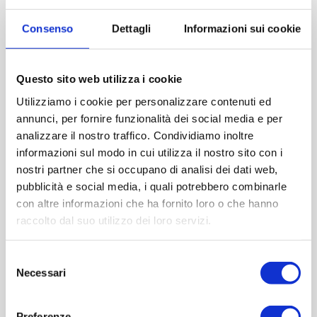
Imboccatura:T.fascetta
Consenso
Dettagli
Informazioni sui cookie
Capacità (ml):375
Peso (gr):400
Diametro (mm):0
Questo sito web utilizza i cookie
Altezza (mm):305
Utilizziamo i cookie per personalizzare contenuti ed
Larghezza (mm):61
annunci, per fornire funzionalità dei social media e per
Quantità per imballo (ordine minimo 1 collo):0
analizzare il nostro traffico. Condividiamo inoltre
informazioni sul modo in cui utilizza il nostro sito con i
nostri partner che si occupano di analisi dei dati web,
Cod.:
BOR102
pubblicità e social media, i quali potrebbero combinarle
con altre informazioni che ha fornito loro o che hanno
Please select the address you want to ship to
raccolto dal suo utilizzo dei loro servizi.
ACQUISTA
Selezione
Necessari
del
consenso
Preferenze