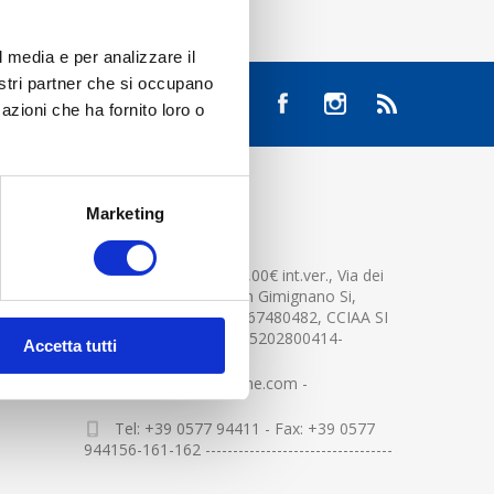
l media e per analizzare il
nostri partner che si occupano
azioni che ha fornito loro o
Marketing
CONTATTACI
Cap.soc. 2.500.000,00€ int.ver., Via dei
platani n. 15, 53037 San Gimignano Si,
Part.IVA e Cod.Fisc.04367480482, CCIAA SI
n.94391 , MOCA=IT0905202800414-
Accetta tutti
info@centerglassline.com -
Tel: +39 0577 94411 - Fax: +39 0577
944156-161-162 ----------------------------------