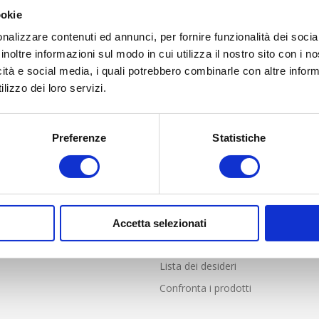
ookie
nalizzare contenuti ed annunci, per fornire funzionalità dei socia
inoltre informazioni sul modo in cui utilizza il nostro sito con i 
icità e social media, i quali potrebbero combinarle con altre inform
lizzo dei loro servizi.
Preferenze
Statistiche
LIENTI
PROFILO
nde frequenti
Profilo
i Vendita online solo per Italia
Indirizzi
e resi
Ordini
Accetta selezionati
Carrello
Lista dei desideri
Confronta i prodotti