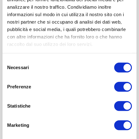
analizzare il nostro traffico. Condividiamo inoltre
Contattaci
informazioni sul modo in cui utilizza il nostro sito con i
nostri partner che si occupano di analisi dei dati web,
Imboccatura:T.vite pp50
pubblicità e social media, i quali potrebbero combinarle
Capacità (ml):10000
con altre informazioni che ha fornito loro o che hanno
Peso (gr):0
raccolto dal suo utilizzo dei loro servizi.
Diametro (mm):0
Altezza (mm):0
Selezione
Larghezza (mm):0
Necessari
del
Quantità per imballo (ordine minimo 1 collo):0
consenso
Preferenze
Cod.:
PLA124
Statistiche
Please select the address you want to ship to
Marketing
ACQUISTA