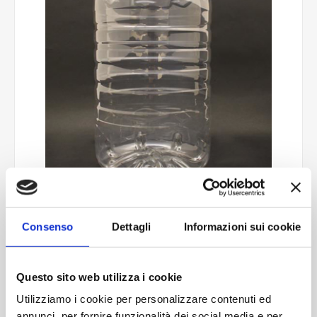
Consenso
Dettagli
Informazioni sui cookie
Dama quadra 10000
Questo sito web utilizza i cookie
Utilizziamo i cookie per personalizzare contenuti ed
annunci, per fornire funzionalità dei social media e per