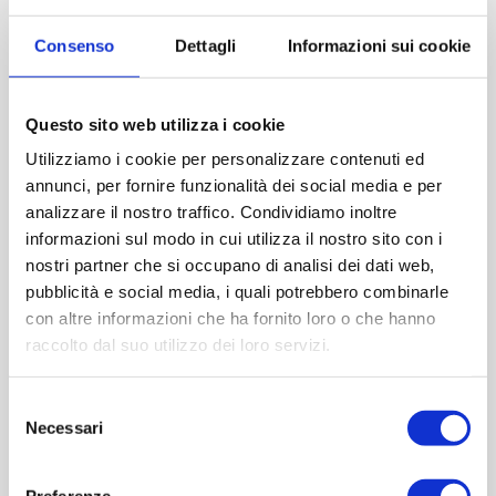
Imboccatura:T.vite pp28
Consenso
Dettagli
Informazioni sui cookie
Capacità (ml):200
Peso (gr):230
Diametro (mm):37
Questo sito web utilizza i cookie
Altezza (mm):156
Utilizziamo i cookie per personalizzare contenuti ed
Larghezza (mm):77
annunci, per fornire funzionalità dei social media e per
Quantità per imballo (ordine minimo 1 collo):0
analizzare il nostro traffico. Condividiamo inoltre
informazioni sul modo in cui utilizza il nostro sito con i
nostri partner che si occupano di analisi dei dati web,
Cod.:
HUT101
pubblicità e social media, i quali potrebbero combinarle
con altre informazioni che ha fornito loro o che hanno
Please select the address you want to ship to
raccolto dal suo utilizzo dei loro servizi.
ACQUISTA
Selezione
Necessari
del
consenso
Preferenze